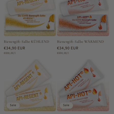
Bienengift-Salbe KÜHLEND
Bienengift-Salbe WÄRMEND
Normaler
€34,90 EUR
Normaler
€34,90 EUR
Grundpreis
Preis
Grundpreis
Preis
€698,00/l
€698,00/l
Sale
Sale