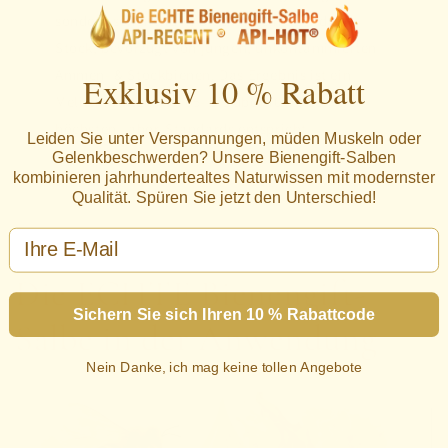
sondern schonend in Glaskuppeln über dem
Stock, bevorzugt von jungen, unkontaminierten
Ammen- & Stockbienen. Das Ergebnis ist ein
Exklusiv 10 % Rabatt
Melittin-Anteil von 65- bis über 70 %, der
höchsten Labor-Standards entspricht.
Leiden Sie unter Verspannungen, müden Muskeln oder
Gelenkbeschwerden? Unsere Bienengift-Salben
kombinieren jahrhundertealtes Naturwissen mit modernster
Qualität. Spüren Sie jetzt den Unterschied!
Email
Die ECHTE Bienengift-
Sichern Sie sich Ihren 10 % Rabattcode
Salbe in der Anwendung
Nein Danke, ich mag keine tollen Angebote