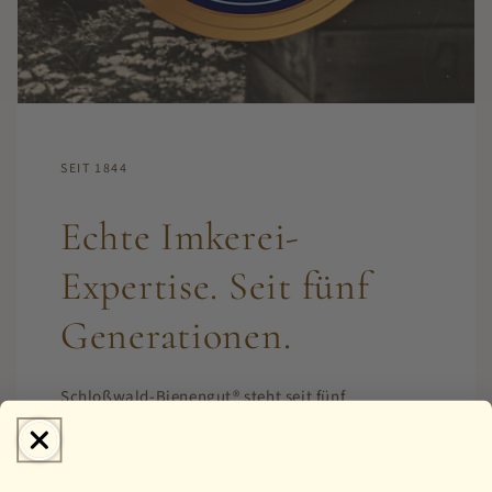
SEIT 1844
Echte Imkerei-
Expertise. Seit fünf
Generationen.
Schloßwald-Bienengut® steht seit fünf
Generationen für handwerkliche Imkerei auf
höchstem Niveau. Unser Bienengift wird nicht
von alten Flugbienen vor dem Flugloch geerntet,