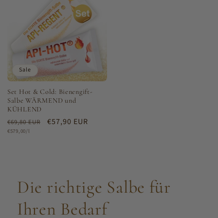
Sale
Set Hot & Cold: Bienengift-
Salbe WÄRMEND und
KÜHLEND
Normaler
Verkaufspreis
€57,90 EUR
€69,80 EUR
Grundpreis
Preis
€579,00/l
Die richtige Salbe für
Ihren Bedarf