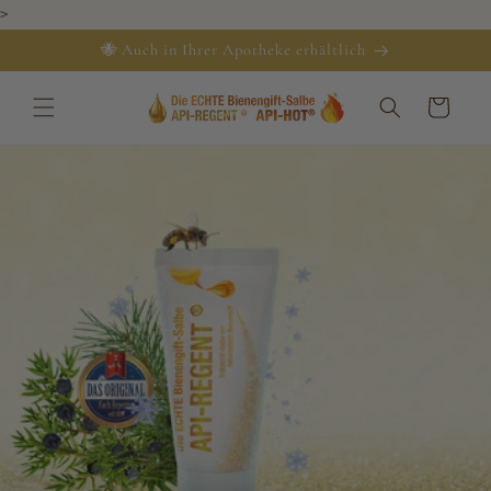
Direkt
>
zum
Inhalt
🐝 Auch in Ihrer Apotheke erhältlich
Warenkorb