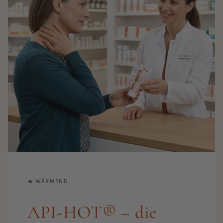
🔥 WÄRMEND
API-HOT® – die