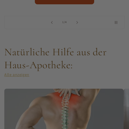
von
1
/
4
Natürliche Hilfe aus der
Haus-Apotheke:
Alle anzeigen