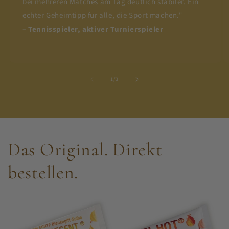
bei mehreren Matches am Tag deutlich stabiler. Ein
echter Geheimtipp für alle, die Sport machen."
– Tennisspieler, aktiver Turnierspieler
von
1
/
3
Das Original. Direkt
bestellen.